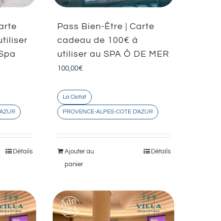
arte
Pass Bien-Être | Carte
tiliser
cadeau de 100€ à
Spa
utiliser au SPA Ô DE MER
100,00
€
La Ciotat
'AZUR
PROVENCE-ALPES-COTE D'AZUR
Détails
Ajouter au
Détails
panier