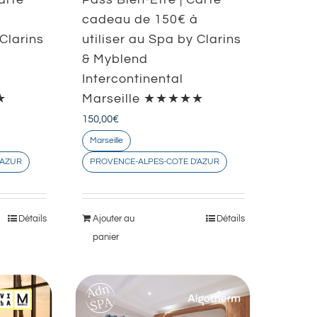
à
cadeau de 150€ à
 Clarins
utiliser au Spa by Clarins
& Myblend
Intercontinental
★
Marseille ★★★★★
150,00
€
Marseille
'AZUR
PROVENCE-ALPES-COTE D'AZUR
Détails
Ajouter au
Détails
panier