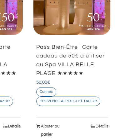
arte
Pass Bien-Être | Carte
à
cadeau de 50€ à utiliser
LLA
au Spa VILLA BELLE
★★★★★
PLAGE ★★★★★
50,00
€
Cannes
'AZUR
PROVENCE-ALPES-COTE D'AZUR
Détails
Ajouter au
Détails
panier