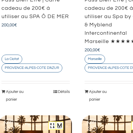
cadeau de 200€ à
cadeau de 200€ 
utiliser au SPA Ô DE MER
utiliser au Spa by
& Myblend
200,00
€
Intercontinental
Marseille ★★★★
200,00
€
La Ciotat
Marseille
PROVENCE-ALPES-COTE D'AZUR
PROVENCE-ALPES-COTE D
Ajouter au
Détails
Ajouter au
panier
panier