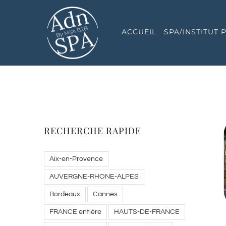
Passer
au
ACCUEIL
SPA/INSTITUT
contenu
RECHERCHE RAPIDE
Aix-en-Provence
AUVERGNE-RHONE-ALPES
Bordeaux
Cannes
FRANCE entière
HAUTS-DE-FRANCE