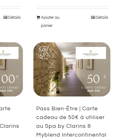
Détails
Ajouter au
Détails
panier
arte
Pass Bien-Être | Carte
à
cadeau de 50€ à utiliser
 Clarins
au Spa by Clarins &
Myblend Intercontinental