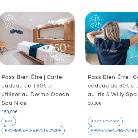
Pass Bien-Être | Carte
Pass Bien-Être | C
cadeau de 150€ à
cadeau de 50€ à u
utiliser au Dermo Ocean
au Iris & Willy Sp
Spa Nice
50,00
€
150,00
€
Nice
Aix-en-Provence
PROVENCE-ALPES-COTE D'AZUR
PROVENCE-ALPES-COTE D