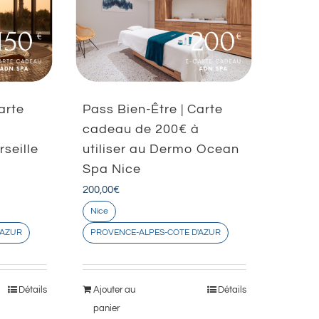
arte
Pass Bien-Être | Carte
à
cadeau de 200€ à
rseille
utiliser au Dermo Ocean
Spa Nice
200,00
€
Nice
'AZUR
PROVENCE-ALPES-COTE D'AZUR
Détails
Ajouter au
Détails
panier