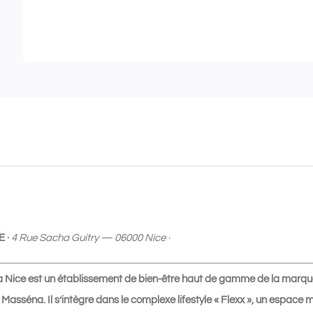
Être
|
Carte
cadeau
de
100€
à
utiliser
au
Dermo
Ocean
 ·
4 Rue Sacha Guitry — 06000 Nice ·
Spa
Nice
Nice est un établissement de bien-être haut de gamme de la marque
 Masséna. Il s’intègre dans le complexe lifestyle « Flexx », un espace