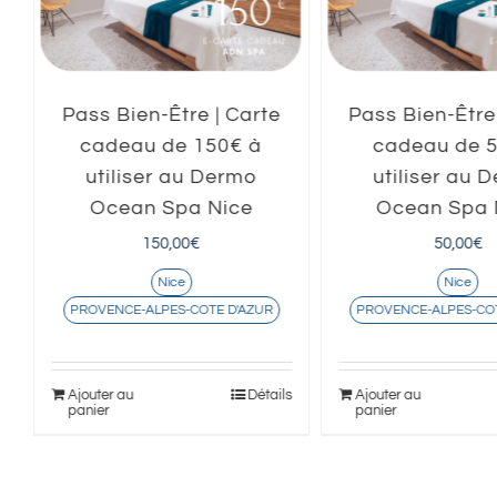
Pass Bien-Être | Carte
Pass Bien-Être
cadeau de 150€ à
cadeau de 
utiliser au Dermo
utiliser au 
Ocean Spa Nice
Ocean Spa 
150,00
€
50,00
€
Nice
Nice
PROVENCE-ALPES-COTE D'AZUR
PROVENCE-ALPES-CO
s
Ajouter au
Détails
Ajouter au
panier
panier