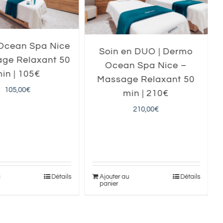
Ocean Spa Nice
Soin en DUO | Dermo
ge Relaxant 50
Ocean Spa Nice –
in | 105€
Massage Relaxant 50
105,00
€
min | 210€
210,00
€
u
Détails
Ajouter au
Détails
panier