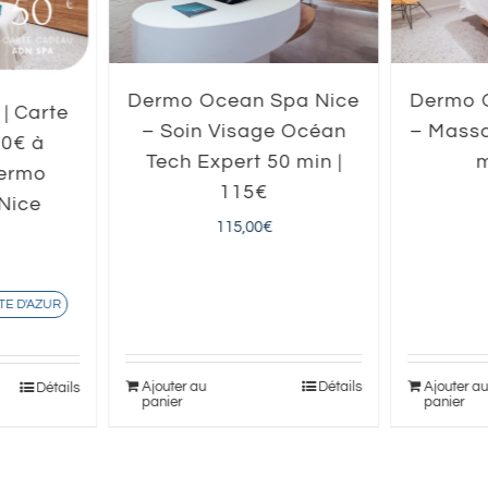
Dermo Ocean Spa Nice
Dermo 
 | Carte
– Soin Visage Océan
– Massa
50€ à
Tech Expert 50 min |
m
Dermo
115€
Nice
115,00
€
TE D'AZUR
Ajouter au
Détails
Ajouter a
Détails
panier
panier