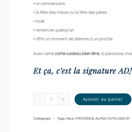
• un anniversaire
• la fête des mères ou la fête des pères
• Noël
• remercier quelqu’un
• offrir un moment de détente à un proche
Avec cette
carte cadeau bien-être
, la personne chois
Et ça, c’est la signature A
Ajouter au panier
quantité
de
Catégories :
-
Tags:
Nice
,
PROVENCE-ALPES-COTE D'AZUR
Pass
Bien-