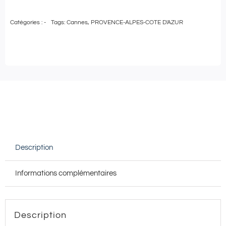
de
Catégories :
-
Tags:
Cannes
,
PROVENCE-ALPES-COTE D'AZUR
Pass
Bien-
Être
|
Carte
cadeau
de
100€
Description
à
utiliser
Informations complémentaires
au
Spa
VILLA
Description
BELLE