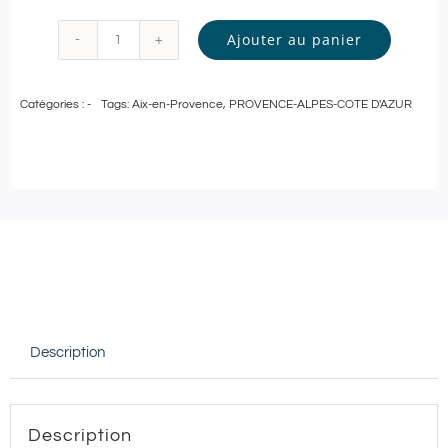
Ajouter au panier
quantité
de
Catégories :
-
Tags:
Aix-en-Provence
,
PROVENCE-ALPES-COTE D'AZUR
Pass
Bien-
Être
|
Carte
cadeau
de
50€
Description
à
utiliser
au
Description
Iris