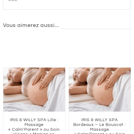
Vous aimerez aussi…
:
IRIS & WILLY SPA
Pass Bien-Être | Carte
Bordeaux – Le Bouscat :
cadeau de 50€ à utiliser
n
Massage
au Iris & Willy Spa