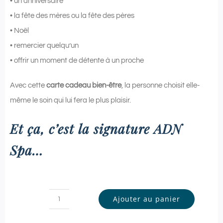
• un anniversaire
• la fête des mères ou la fête des pères
• Noël
• remercier quelqu’un
• offrir un moment de détente à un proche
Avec cette
carte cadeau bien-être
, la personne choisit elle-
même le soin qui lui fera le plus plaisir.
Et ça, c’est la signature ADN
Spa…
Ajouter au panier
quantité
de