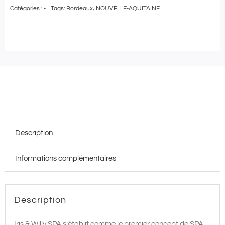
Catégories :
-
Tags:
Bordeaux
,
NOUVELLE-AQUITAINE
Pass
Bien-
Être
|
Carte
cadeau
de
100€
Description
à
utiliser
Informations complémentaires
au
Iris
&
Description
Willy
Spa
Iris & Willy SPA s’établit comme le premier concept de SPA