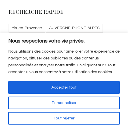
RECHERCHE RAPIDE
Aix-en-Provence
AUVERGNE-RHONE-ALPES
Bordeaux
Cannes
FRANCE entière
Nous respectons votre vie privée.
HAUTS-DE-FRANCE
ILE-DE-FRANCE
La Ciotat
Nous utilisons des cookies pour améliorer votre expérience de
Lille
Lyon
Marseille
Nice
NORMANDIE
navigation, diffuser des publicités ou des contenus
personnalisés et analyser notre trafic. En cliquant sur « Tout
NOUVELLE-AQUITAINE
OCCITANIE
Paris
accepter », vous consentez à notre utilisation des cookies.
PROVENCE-ALPES-COTE D'AZUR
Toulouse
Accepter tout
Personnaliser
Mentions Légales
-
CGV
-
A propos
© Copyright
2026 | Visicod -
Tout rejeter
Agence de communication Auxerre