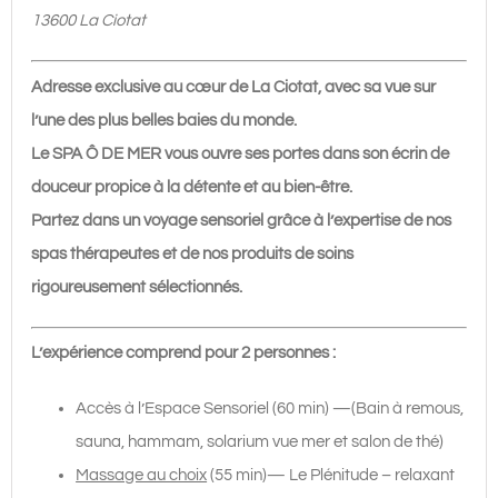
sensoriel
13600 La Ciotat
+
55'
Adresse exclusive au cœur de La Ciotat, avec sa vue sur
de
l’une des plus belles baies du monde.
massage
Le SPA Ô DE MER vous ouvre ses portes dans son écrin de
au
douceur propice à la détente et au bien-être.
choix
Partez dans un voyage sensoriel grâce à l’expertise de nos
|
spas thérapeutes et de nos produits de soins
236€
rigoureusement sélectionnés.
L’expérience comprend pour 2 personnes :
Accès à l’Espace Sensoriel (60 min) —(Bain à remous,
sauna, hammam, solarium vue mer et salon de thé)
Massage au choix
(55 min)— Le Plénitude – relaxant