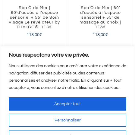
Spa Ô de Mer |
Spa Ô de Mer | 60′
60’d’accès à l’espace
d’accès à l’espace
sensoriel + 55′ de Soin
sensoriel + 55′ de
Visage Le révélateur by
massage au choix |
THALGO®| 113€
118€
113,00
€
118,00
€
Nous respectons votre vie privée.
Nous utilisons des cookies pour améliorer votre expérience de
navigation, diffuser des publicités ou des contenus
Ajouter au panier
Ajouter au panier
Détails
Détails
personnalisés et analyser notre trafic. En cliquant sur « Tout
accepter », vous consentez à notre utilisation des cookies.
Accepter tout
Personnaliser
Mentions Légales
-
CGV
-
A propos
© Copyright
2026 | Visicod -