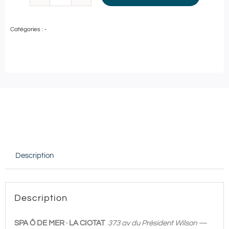
quantité
de
Catégories :
-
Soin
en
DUO
|
Spa
Ô
de
Mer
Description
|
60'
d'accès
Description
à
l'espace
SPA Ô DE MER · LA CIOTAT
373 av du Président Wilson —