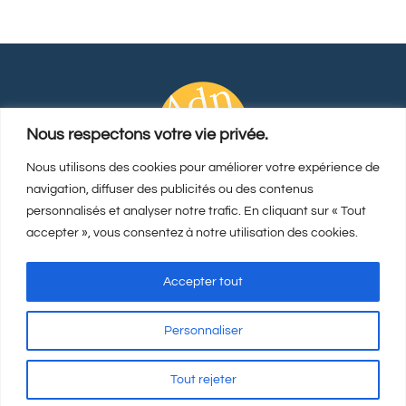
Nous respectons votre vie privée.
Nous utilisons des cookies pour améliorer votre expérience de
navigation, diffuser des publicités ou des contenus
Rechercher:
personnalisés et analyser notre trafic. En cliquant sur « Tout
accepter », vous consentez à notre utilisation des cookies.
Accepter tout
Personnaliser
Mentions Légales
-
CGV
-
A propos
© Copyright
2026 | Visicod -
Tout rejeter
Agence de communication Auxerre