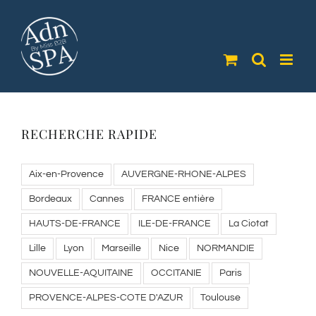
Passer
au
contenu
RECHERCHE RAPIDE
Aix-en-Provence
AUVERGNE-RHONE-ALPES
Bordeaux
Cannes
FRANCE entière
HAUTS-DE-FRANCE
ILE-DE-FRANCE
La Ciotat
Lille
Lyon
Marseille
Nice
NORMANDIE
NOUVELLE-AQUITAINE
OCCITANIE
Paris
PROVENCE-ALPES-COTE D'AZUR
Toulouse