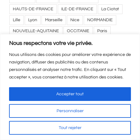
HAUTS-DE-FRANCE
ILE-DE-FRANCE
La Ciotat
Lille
Lyon
Marseille
Nice
NORMANDIE
NOUVELLE-AQUITAINE
OCCITANIE
Paris
PROVENCE-ALPES-COTE D'AZUR
Toulouse
Nous respectons votre vie privée.
Nous utilisons des cookies pour améliorer votre expérience de
navigation, diffuser des publicités ou des contenus
personnalisés et analyser notre trafic. En cliquant sur « Tout
accepter », vous consentez à notre utilisation des cookies.
Mentions Légales
-
CGV
-
A propos
© Copyright
2026 | Visicod -
Agence de communication Auxerre
Accepter tout
Personnaliser
Tout rejeter