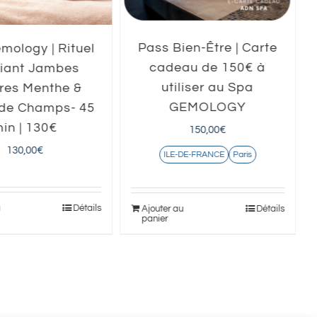
Pass Bien-Être | Carte
mology | Rituel
cadeau de 150€ à
fiant Jambes
utiliser au Spa
res Menthe &
GEMOLOGY
 de Champs- 45
in | 130€
150,00
€
130,00
€
ILE-DE-FRANCE
Paris
u
Détails
Ajouter au
Détails
panier