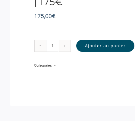
| 175€
175,00
€
Ajouter au panier
quantité
de
Catégories :
-
Spa
Gemology
|
Rituel
Anti-
Age
Minéral
Rose