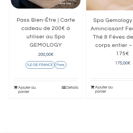
Pass Bien-Être | Carte
Spa Gemology |
cadeau de 200€ à
Amincissant Feu
utiliser au Spa
Thé & Fèves d
GEMOLOGY
corps entier –
175€
200,00
€
175,00
€
ILE-DE-FRANCE
Paris
s
Ajouter au
Ajouter au
Détails
panier
panier