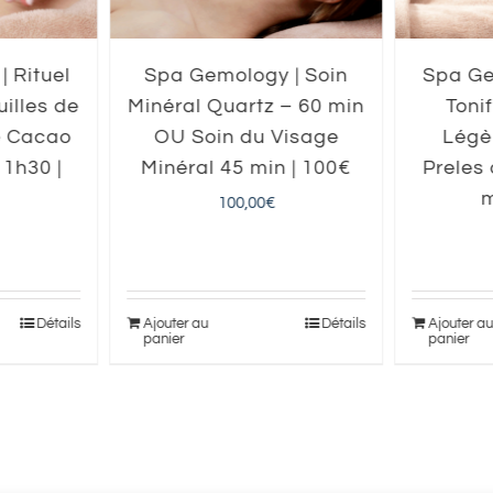
 Rituel
Spa Gemology | Soin
Spa Ge
illes de
Minéral Quartz – 60 min
Toni
e Cacao
OU Soin du Visage
Légè
 1h30 |
Minéral 45 min | 100€
Preles
m
100,00
€
Détails
Ajouter au
Détails
Ajouter a
panier
panier