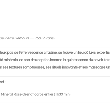
Grenat
corps
entier
-
1h30
ue Pierre Demours — 75017 Paris ·
|
175€
eux pas de l’effervescence citadine, se trouve un lieu où luxe, expertis
uté minérale, ce spa d’exception incarne la quintessence du savoir-f
r ses textures somptueuses, ses rituels innovants et ses massages un
nd :
e Minéral Rose Grenat corps entier (1h30 min)