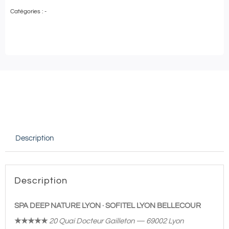
de
Catégories :
-
Spa
Deep
Nature
Lyon
|
Sofitel
Lyon
Bellecour
Description
★★★★★
|
Soin
Description
Visage
Biologique
SPA DEEP NATURE LYON · SOFITEL LYON BELLECOUR
Recherche
★★★★★
20 Quai Docteur Gailleton — 69002 Lyon