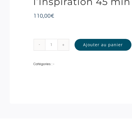
l’Inspiration 45 min
110,00
€
Ajouter au panier
quantité
de
Catégories :
-
Spa
Deep
Nature
Lyon
|
Sofitel
Lyon
Bellecour