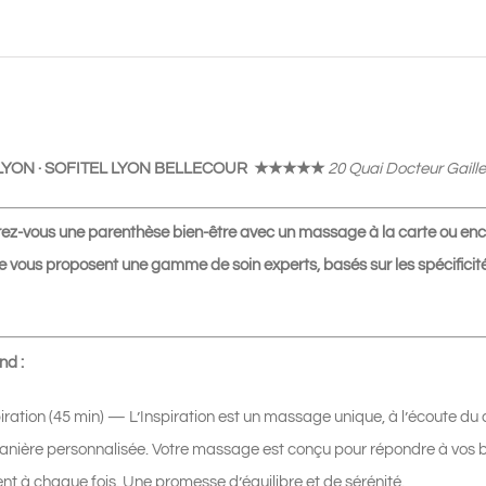
★★★★★
|
Massage
l'Inspiration
45
LYON · SOFITEL LYON BELLECOUR ★★★★★
20 Quai Docteur Gaill
min
|
rez-vous une parenthèse bien-être avec un massage à la carte ou enc
110€
 vous proposent une gamme de soin experts, basés sur les spécificité
nd :
iration (45 min) — L’Inspiration est un massage unique, à l’écoute d
anière personnalisée. Votre massage est conçu pour répondre à vos beso
nt à chaque fois. Une promesse d’équilibre et de sérénité.