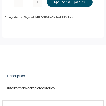
Ajouter au panier
quantité
de
Catégories :
-
Tags:
AUVERGNE-RHONE-ALPES
,
Lyon
Pass
Bien-
Être
|
Carte
cadeau
de
100€
Description
à
utiliser
Informations complémentaires
au
Spa
Deep