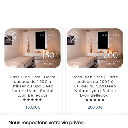
Pass Bien-Être | Carte
Pass Bien-Être | Carte
cadeau de 150€ à
cadeau de 200€ à
utiliser au Spa Deep
utiliser au Spa Deep
Nature Lyon | Sofitel
Nature Lyon | Sofitel
Lyon Bellecour
Lyon Bellecour
★★★★★
★★★★★
150,00
€
200,00
€
AUVERGNE-RHONE-ALPES
AUVERGNE-RHONE-ALPES
Nous respectons votre vie privée.
Lyon
Lyon