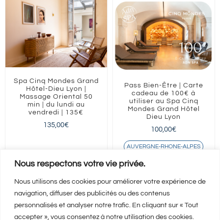
Spa Cinq Mondes Grand
Pass Bien-Être | Carte
Hôtel-Dieu Lyon |
cadeau de 100€ à
Massage Oriental 50
utiliser au Spa Cinq
min | du lundi au
Mondes Grand Hôtel
vendredi | 135€
Dieu Lyon
135,00
€
100,00
€
AUVERGNE-RHONE-ALPES
Lyon
Nous respectons votre vie privée.
Nous utilisons des cookies pour améliorer votre expérience de
navigation, diffuser des publicités ou des contenus
Ajouter au panier
Ajouter au panier
Détails
Détails
personnalisés et analyser notre trafic. En cliquant sur « Tout
accepter », vous consentez à notre utilisation des cookies.