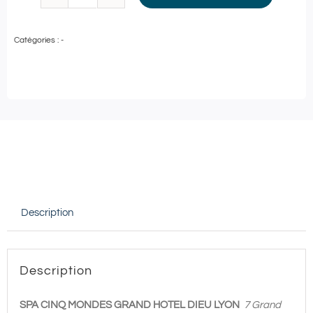
quantité
de
Catégories :
-
Spa
Cinq
Mondes
Grand
Hôtel
Dieu
Lyon
|
Description
Soin
Ko
Bi
Description
Do
Anti-
SPA CINQ MONDES GRAND HOTEL DIEU LYON
7 Grand