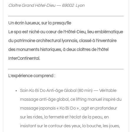
âge
Cloître Grand Hôtel-Dieu — 69002 Lyon
Global
80
Un écrin luxueux, sur la presqu’île
min
Le spa est niché au cœur de l’Hôtel-Dieu, lieu emblématique
|
du patrimoine architectural lyonnais, classé à l’inventaire
du
des monuments historiques, à deux cloîtres de l’hôtel
lundi
InterContinental.
au
vendredi
L’expérience comprend :
|
200€
Soin Ko Bi Do Anti-âge Global (80 min) — Véritable
massage anti-âge global, ce lifting manuel inspiré du
massage japonais « Ko Bi Do » , agit en profondeur
sur les rides, la fermeté et l’éclat de la peau, en
insistant sur le contour des yeux, la bouche, les joues,