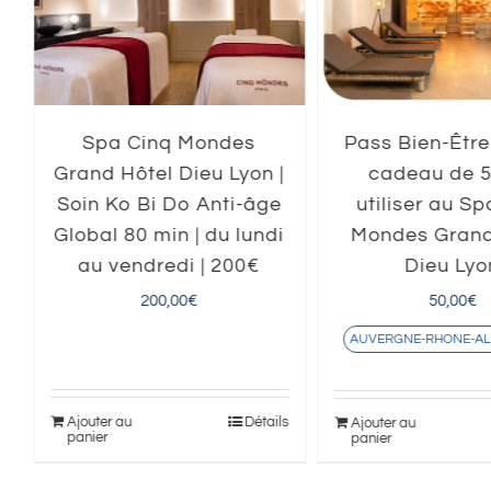
Spa Cinq Mondes
Pass Bien-Être
Grand Hôtel Dieu Lyon |
cadeau de 
Soin Ko Bi Do Anti-âge
utiliser au S
Global 80 min | du lundi
Mondes Grand
au vendredi | 200€
Dieu Lyo
200,00
€
50,00
€
AUVERGNE-RHONE-AL
Ajouter au
Détails
s
Ajouter au
panier
panier