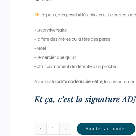
Un pass, des possibilités infinies et Le cadeau idé
• un anniversaire
• la fête des mères ou la fête des pères
• Noël
• remercier quelqu’un
• offrir un moment de détente à un proche
Avec cette
carte cadeau bien-être
, la personne chois
Et ça, c’est la signature A
Ajouter au panier
quantité