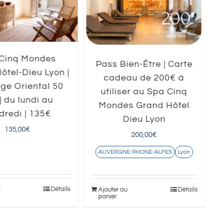
Cinq Mondes
Pass Bien-Être | Carte
ôtel-Dieu Lyon |
cadeau de 200€ à
ge Oriental 50
utiliser au Spa Cinq
| du lundi au
Mondes Grand Hôtel
dredi | 135€
Dieu Lyon
135,00
€
200,00
€
AUVERGNE-RHONE-ALPES
Lyon
u
Détails
Ajouter au
Détails
panier