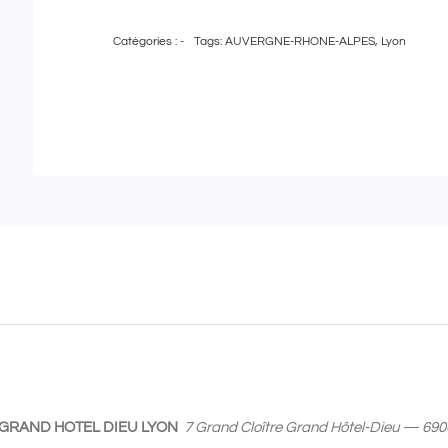
de
Catégories :
-
Tags:
AUVERGNE-RHONE-ALPES
,
Lyon
Pass
Bien-
Être
|
Carte
cadeau
de
150€
à
utiliser
au
Spa
Cinq
GRAND HOTEL DIEU LYON
7 Grand Cloître Grand Hôtel-Dieu — 69
Mondes