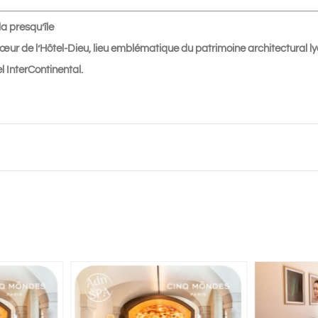
Grand
la presqu’île
Hôtel
œur de l’Hôtel-Dieu, lieu emblématique du patrimoine architectural ly
Dieu
el InterContinental.
Lyon