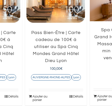
Spa 
 | Carte
Pass Bien-Être | Carte
Grand H
50€ à
cadeau de 100€ à
Massa
pa Cinq
utiliser au Spa Cinq
min 
 Hôtel
Mondes Grand Hôtel
ven
n
Dieu Lyon
100,00
€
PES
Lyon
AUVERGNE-RHONE-ALPES
Lyon
Ajouter a
Détails
Ajouter au
Détails
panier
panier