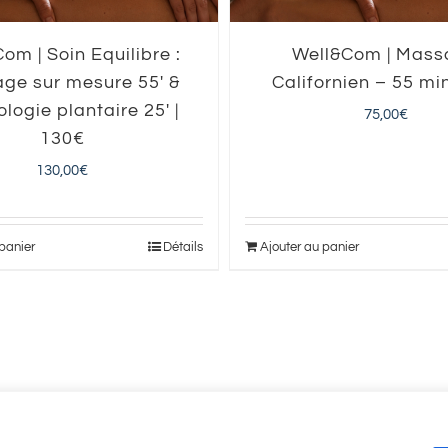
om | Soin Equilibre :
Well&Com | Mas
ge sur mesure 55′ &
Californien – 55 min
ologie plantaire 25′ |
75,00
€
130€
130,00
€
Ajouter au panier
 panier
Détails