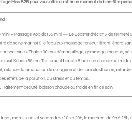
antage Miss B2B pour vous offrir ou offrir un moment de bien-être pe
nd :
 min) + Massage Kobido (55 min) — Le Booster d’éclat & de fermeté !Al
tré de soins marins) & le fabuleux massage tenseur, liftant, énergisa
e « bonne mine » Thalac 30 mn (démaquillage, gommage, masque, sér
xclusif Kobido 55 mn. Traitement beauté & boisson chaude ou froide en f
int, relancer la production de collagène et de fibre élasthanne, retarder
s effets de la pollution, du stress et du temps..
 Traitement beauté, boisson chaude ou froide en fin de soin.
e lundi, mardi, jeudi et vendredi de 10h à 20h, le mercredi de 9h à 18h,