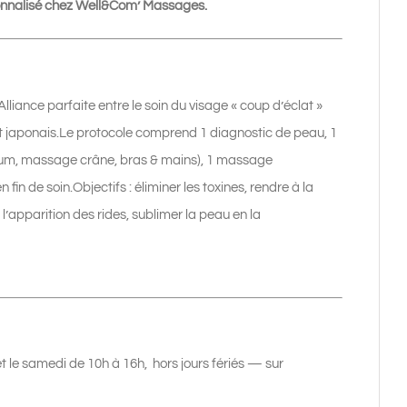
rsonnalisé chez Well&Com’ Massages.
liance parfaite entre le soin du visage « coup d’éclat »
nt japonais.Le protocole comprend 1 diagnostic de peau, 1
um, massage crâne, bras & mains), 1 massage
in de soin.Objectifs : éliminer les toxines, rendre à la
 l’apparition des rides, sublimer la peau en la
 et le samedi de 10h à 16h, hors jours fériés — sur