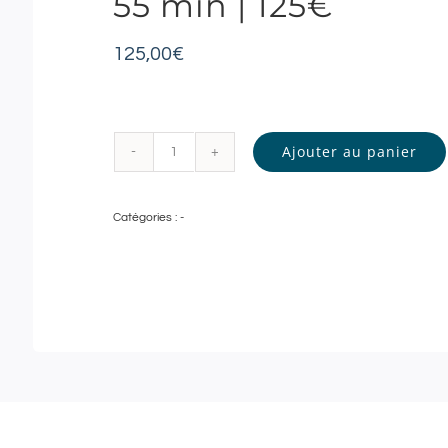
55 min | 125€
125,00
€
Ajouter au panier
quantité
de
Catégories :
-
Well&Com
|
Soin
Kobido
Advanced
:
Soin
Visage