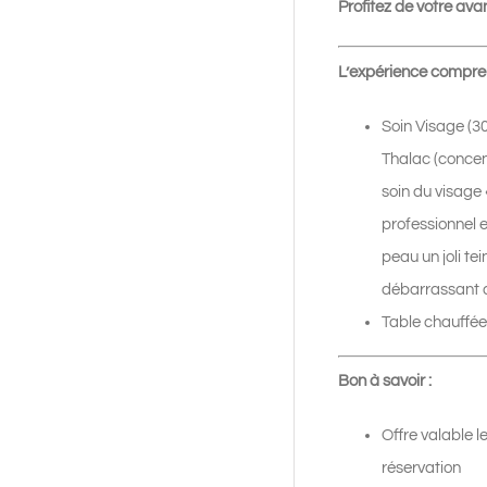
Profitez de votre av
L’expérience compre
Soin Visage (30
Thalac (concen
soin du visag
professionnel e
peau un joli te
débarrassant de
Table chauffée.
Bon à savoir :
Offre valable l
réservation