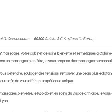
30
min
+
Massage
Kobido
ai G. Clemenceau — 69300 Caluire & Cuire (face Ile Barbe)
55
min
Massages, votre cabinet de soins bien-être et esthétiques à Caluire-
|
ienne en massages bien-être, je vous propose des massages personnali
125€
vous détendre, soulager des tensions, retrouver une peau plus éclat
sure afin de vous offrir une expérience unique.
massages bien-être, le Kobido et les soins du visage anti-âge, je vous
Lyon.