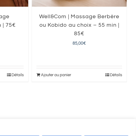
sage
Well&Com | Massage Berbère
 | 75€
ou Kobido au choix – 55 min |
85€
85,00
€
Détails
Ajouter au panier
Détails