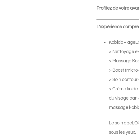
Profitez de votre av
L’expérience compre
Kobido « ageLO
> Nettoyage ex
> Massage Kob
> Boost (micro
> Soin contour
> Crème fin de 
du visage par l
massage kobido 
Le soin ageLOC 
sous les yeux.