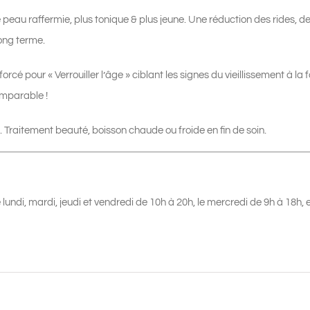
 peau raffermie, plus tonique & plus jeune. Une réduction des rides, 
long terme.
forcé pour « Verrouiller l’âge » ciblant les signes du vieillissement à l
omparable !
 Traitement beauté, boisson chaude ou froide en fin de soin.
e lundi, mardi, jeudi et vendredi de 10h à 20h, le mercredi de 9h à 18h,