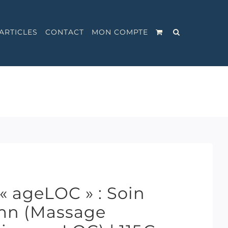
ARTICLES
CONTACT
MON COMPTE
« ageLOC » : Soin
 mn (Massage