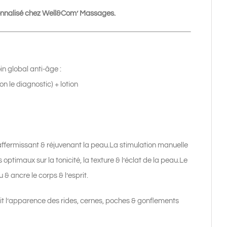
rsonnalisé chez Well&Com’ Massages.
 global anti-âge :
 le diagnostic) + lotion
n raffermissant & réjuvenant la peau.La stimulation manuelle
optimaux sur la tonicité, la texture & l’éclat de la peau.Le
& ancre le corps & l’esprit.
éduit l’apparence des rides, cernes, poches & gonflements