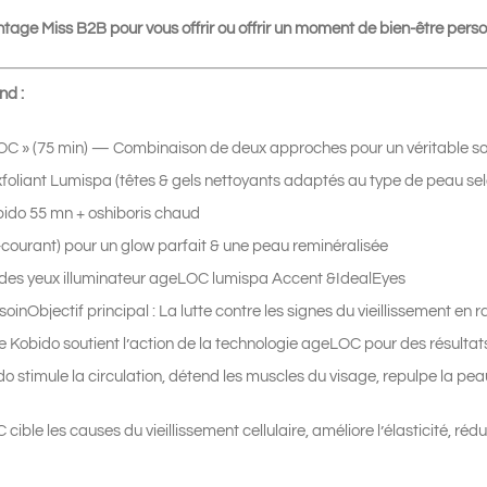
antage Miss B2B pour vous offrir ou offrir un moment de bien-être pe
nd :
C » (75 min) — Combinaison de deux approches pour un véritable soin
foliant Lumispa (têtes & gels nettoyants adaptés au type de peau selon
ido 55 mn + oshiboris chaud
-courant) pour un glow parfait & une peau reminéralisée
 des yeux illuminateur ageLOC lumispa Accent &IdealEyes
soinObjectif principal : La lutte contre les signes du vieillissement e
e Kobido soutient l’action de la technologie ageLOC pour des résultats 
stimule la circulation, détend les muscles du visage, repulpe la peau 
cible les causes du vieillissement cellulaire, améliore l’élasticité, r