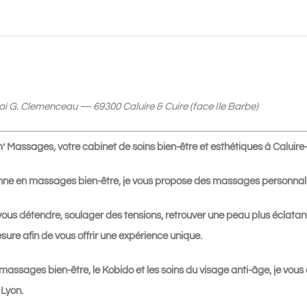
âge
75
mn
(Massage
Kobido
ai G. Clemenceau — 69300 Caluire & Cuire (face Ile Barbe)
&
Technologies
Massages, votre cabinet de soins bien-être et esthétiques à Caluire-
ageLOC)
|
ienne en massages bien-être, je vous propose des massages personnali
115€
vous détendre, soulager des tensions, retrouver une peau plus éclat
sure afin de vous offrir une expérience unique.
massages bien-être, le Kobido et les soins du visage anti-âge, je vous
Lyon.