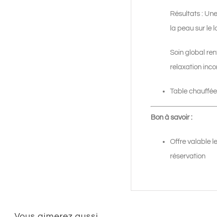
Résultats : Une
la peau sur le 
Soin global ren
relaxation inc
Table chauffée.
Bon à savoir :
Offre valable l
réservation
Vous aimerez aussi…