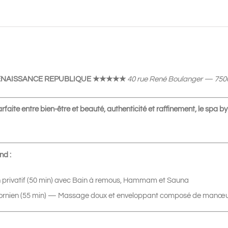
Spa
50
min
puis
Massage
 RENAISSANCE REPUBLIQUE ★★★★★
40 rue René Boulanger — 7500
Californien
55
faite entre bien-être et beauté, authenticité et raffinement, le spa by
min
|
130€
nd :
 privatif (50 min) avec Bain à remous, Hammam et Sauna
ornien (55 min) — Massage doux et enveloppant composé de manœu