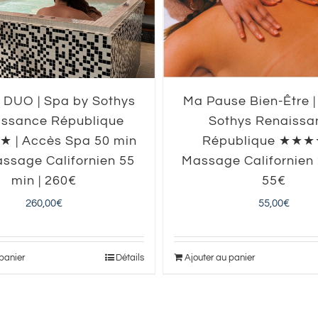
n DUO | Spa by Sothys
Ma Pause Bien-Être |
issance République
Sothys Renaissa
| Accès Spa 50 min
République ★★★
assage Californien 55
Massage Californien 
min | 260€
55€
260,00
€
55,00
€
 panier
Détails
Ajouter au panier