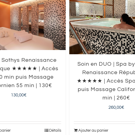
 Sothys Renaissance
Soin en DUO | Spa by
ique ★★★★★ | Accès
Renaissance Répub
0 min puis Massage
★★★★★ | Accès Spa
ornien 55 min | 130€
puis Massage Califor
130,00
€
min | 260€
260,00
€
 panier
Détails
Ajouter au panier