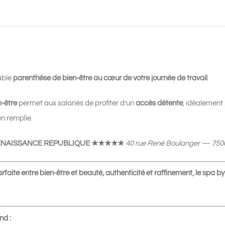
Renaissance
République
★★★★★
|
Massage
able
parenthèse de bien-être au cœur de votre journée de travail
.
Californien
25
n-être
permet aux salariés de profiter d’un
accès détente
, idéalement
min
n remplie.
|
 RENAISSANCE REPUBLIQUE ★★★★★
40 rue René Boulanger — 7500
55€
faite entre bien-être et beauté, authenticité et raffinement, le spa by
nd :