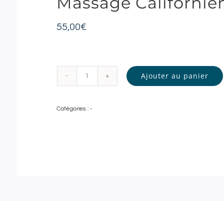
Massage Californien
55,00
€
Ajouter au panier
quantité
de
Catégories :
-
Ma
Pause
Bien-
Être
|
Spa
by
Sothys