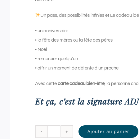
Un pass, des possibilités infinies et Le cadeau idé
• un anniversaire
• la fête des mères ou la fête des pères
• Noël
• remercier quelqu’un
• offrir un moment de détente à un proche
Avec cette
carte cadeau bien-être
, la personne chois
Et ça, c’est la signature A
Ajouter au panier
quantité