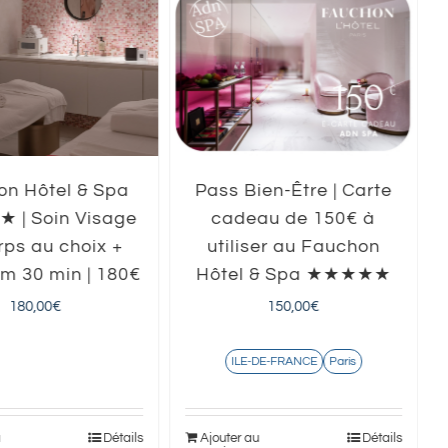
n Hôtel & Spa
Pass Bien-Être | Carte
| Soin Visage
cadeau de 150€ à
rps au choix +
utiliser au Fauchon
 30 min | 180€
Hôtel & Spa ★★★★★
180,00
€
150,00
€
ILE-DE-FRANCE
Paris
u
Détails
Ajouter au
Détails