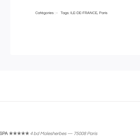
de
Catégories :
-
Tags:
ILE-DE-FRANCE
,
Paris
Pass
Bien-
Être
|
Carte
cadeau
de
200€
à
utiliser
au
Fauchon
Hôtel
& SPA ★★★★★
4 bd Malesherbes — 75008 Paris
&