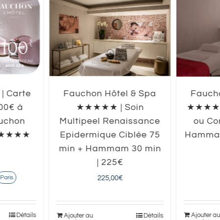
 | Carte
Fauchon Hôtel & Spa
Faucho
00€ à
★★★★★ | Soin
★★★★★ 
auchon
Multipeel Renaissance
ou Co
 ★★★★★
Epidermique Ciblée 75
Hammam
min + Hammam 30 min
| 225€
225,00
€
Paris
Détails
Ajouter a
Ajouter au
Détails