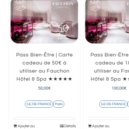
Pass Bien-Être | Carte
Pass Bien-Être
cadeau de 50€ à
cadeau de 1
utiliser au Fauchon
utiliser au F
Hôtel & Spa ★★★★★
Hôtel & Spa
50,00
€
100,00
€
ILE-DE-FRANCE
Paris
ILE-DE-FRANCE
s
Ajouter au
Détails
Ajouter au