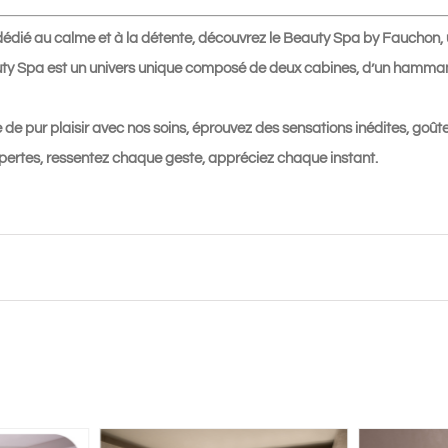
Spa
édié au calme et à la détente, découvrez le Beauty Spa by Fauchon, u
★★★★★
uty Spa est un univers unique composé de deux cabines, d’un hammam e
 de pur plaisir avec nos soins, éprouvez des sensations inédites, go
xpertes, ressentez chaque geste, appréciez chaque instant.