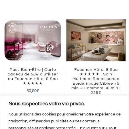
Pass Bien-Être | Carte
Fauchon Hôtel & Spa
cadeau de 50€ à utiliser
★★★★★ | Soin
au Fauchon Hôtel & Spa
Multipeel Renaissance
★★★★★
Epidermique Ciblée 75
min + Hammam 30 min |
50,00
€
225€
225,00
€
ILE-DE-FRANCE
Paris
Nous respectons votre vie privée.
Nous utilisons des cookies pour améliorer votre expérience de
navigation, diffuser des publicités ou des contenus
Ajouter au panier
Ajouter au panier
Détails
Détails
personnalisés et analyser notre trafic. En cliquant sur « Tout