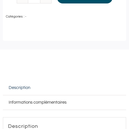
quantité
de
Catégories :
-
Fauchon
Hôtel
&
Spa
★★★★★
|
Soin
Visage
Description
ou
Corps
Informations complémentaires
au
choix
+
Description