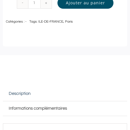
Ajouter au panier
quantité
de
Catégories :
-
Tags:
ILE-DE-FRANCE
,
Paris
Pass
Bien-
Être
|
Carte
cadeau
de
50€
Description
à
utiliser
Informations complémentaires
au
Spa
Cinq