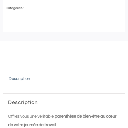
de
Catégories :
-
Ma
Pause
Bien-
Être
–
Soin
Massage
du
Description
dos
20
min
Description
|
Cinq
Offrez vous une véritable
parenthèse de bien-être au cœur
Mondes
de votre journée de travail
.