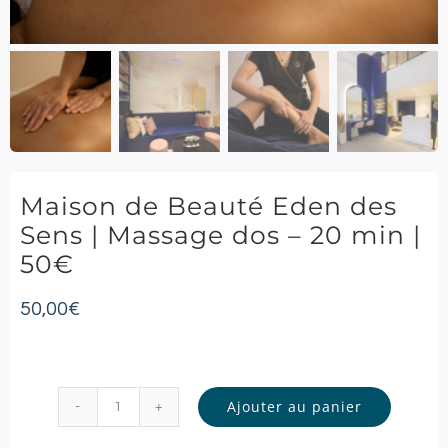
Maison de Beauté Eden des
Sens | Massage dos – 20 min |
50€
50,00
€
Ajouter au panier
quantité