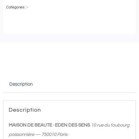
de
Catégories :
-
Maison
de
Beauté
Eden
des
Sens
|
Massage
Description
dos
-
20
Description
min
|
MAISON DE BEAUTE · EDEN DES SENS
10 rue du faubourg
50€
poissonnière — 750010 Paris ·