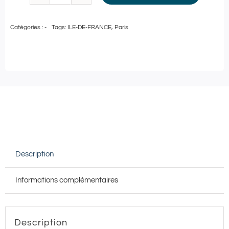
quantité
de
Catégories :
-
Tags:
ILE-DE-FRANCE
,
Paris
Pass
Bien-
Être
|
Carte
cadeau
de
100€
Description
à
utiliser
Informations complémentaires
à
la
Maison
Description