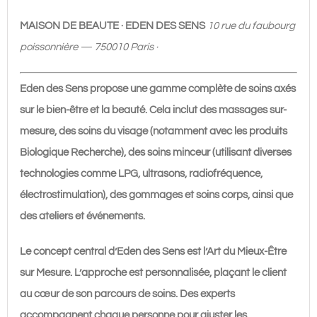
de
Beauté
MAISON DE BEAUTE · EDEN DES SENS
10 rue du faubourg
EDEN
poissonnière — 750010 Paris ·
DES
SENS
Eden des Sens propose une gamme complète de soins axés
PARIS
sur le bien-être et la beauté. Cela inclut des massages sur-
mesure, des soins du visage (notamment avec les produits
Biologique Recherche), des soins minceur (utilisant diverses
technologies comme LPG, ultrasons, radiofréquence,
électrostimulation), des gommages et soins corps, ainsi que
des ateliers et événements.
Le concept central d’Eden des Sens est l’Art du Mieux-Être
sur Mesure. L’approche est personnalisée, plaçant le client
au cœur de son parcours de soins. Des experts
accompagnent chaque personne pour ajuster les