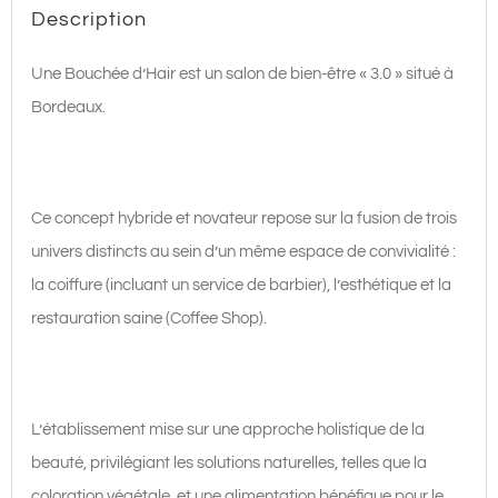
Description
Une
Bouchée
Une Bouchée d’Hair est un salon de bien-être « 3.0 » situé à
d'HAIR
Bordeaux.
Ce concept hybride et novateur repose sur la fusion de trois
univers distincts au sein d’un même espace de convivialité :
la coiffure (incluant un service de barbier), l’esthétique et la
restauration saine (Coffee Shop).
L’établissement mise sur une approche holistique de la
beauté, privilégiant les solutions naturelles, telles que la
coloration végétale, et une alimentation bénéfique pour le