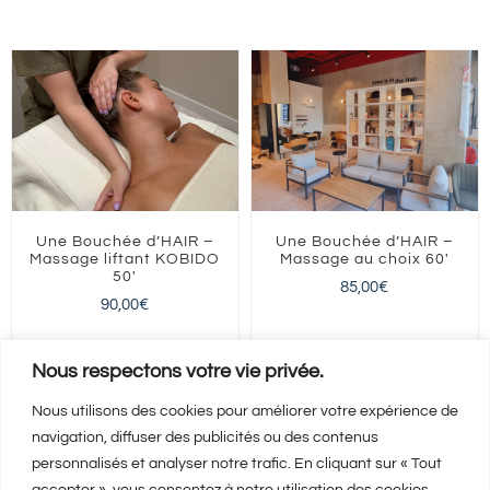
Une Bouchée d’HAIR –
Une Bouchée d’HAIR –
Massage liftant KOBIDO
Massage au choix 60′
50′
85,00
€
90,00
€
Nous respectons votre vie privée.
Nous utilisons des cookies pour améliorer votre expérience de
navigation, diffuser des publicités ou des contenus
Ajouter au panier
Ajouter au panier
Détails
Détails
personnalisés et analyser notre trafic. En cliquant sur « Tout
accepter », vous consentez à notre utilisation des cookies.