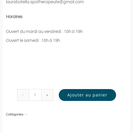
laurabotella.spatherapeute@gmail.com
Horaires
Ouvert du mardi au vendredi : 10h à 19h
Ouvert le samedi : 10h à 19h
Ajouter au panier
quantité
de
Catégories :
-
SPA
THERAPY