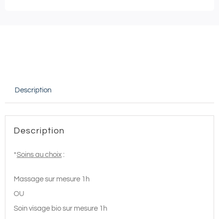
-
Soin
au
choix*
d'1h
Description
Description
*
Soins au choix
:
Massage sur mesure 1h
OU
Soin visage bio sur mesure 1h