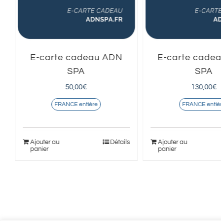
E-carte cadeau ADN
E-carte cade
SPA
SPA
50,00
€
130,00
€
FRANCE entière
FRANCE entiè
s
Ajouter au
Détails
Ajouter au
panier
panier