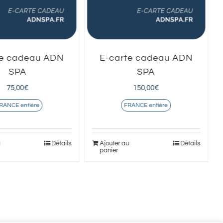
te cadeau ADN
E-carte cadeau ADN
SPA
SPA
75,00
€
150,00
€
RANCE entière
FRANCE entière
u
Détails
Ajouter au
Détails
panier