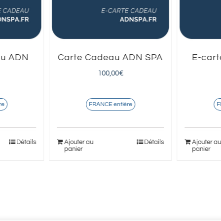
au ADN
Carte Cadeau ADN SPA
E-car
100,00
€
FRANCE entière
re
F
Ajouter au
Détails
Détails
Ajouter a
panier
panier