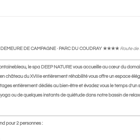
Soin
Bien-
Être
en
DUO
 · DEMEURE DE CAMPAGNE · PARC DU COUDRAY ★★★★
Route de 
2h05
|
t Fontainebleau, le spa DEEP NATURE vous accueille au cœur du do
325€
n château du XVIIIe entièrement réhabilité vous offre un espace élég
(Week-
tages entièrement dédiés au bien-être et évadez vous le temps d’un
end)
 yoga ou de quelques instants de quiétude dans notre bassin de relax
d pour 2 personnes :
)