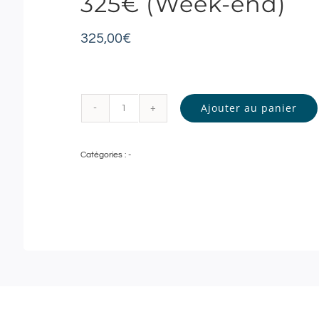
325€ (Week-end)
325,00
€
Ajouter au panier
quantité
de
Catégories :
-
Spa
Deep
Nature
Parc
du
Coudray
★★★★
|