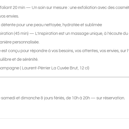
xfoliant 20 min — Un soin sur mesure : une exfoliation avec des cosmé
vos envies.
détente pour une peau nettoyée, hydratée et sublimée
iration (45 min) — L’Inspiration est un massage unique, à l’écoute 
manière personnalisée.
st conçu pour répondre à vos besoins, vos attentes, vos envies, sur l
libre et de sérénité.
ampagne ( Laurent-Pérrier La Cuvée Brut, 12 cl)
e samedi et dimanche & jours fériés, de 10h à 20h — sur réservation.