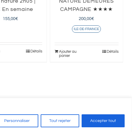
nature 2h05 |
NATURE DEMEURES
 En semaine
CAMPAGNE ★★★★
155,00
€
200,00
€
ILE-DE-FRANCE
u
Détails
Ajouter au
Détails
panier
Personnaliser
Tout rejeter
Accepter tout
on Auxerre