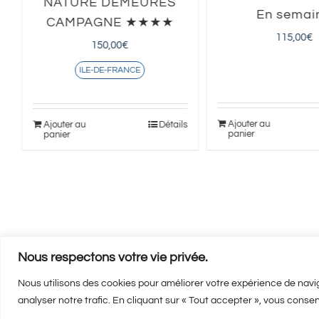
e
NATURE DEMEURES
En semai
CAMPAGNE ★★★★
115,00
€
150,00
€
ILE-DE-FRANCE
s
Ajouter au
Ajouter au
Détails
panier
panier
Nous respectons votre vie privée.
Nous utilisons des cookies pour améliorer votre expérience de navig
analyser notre trafic. En cliquant sur « Tout accepter », vous consen
Mentions 