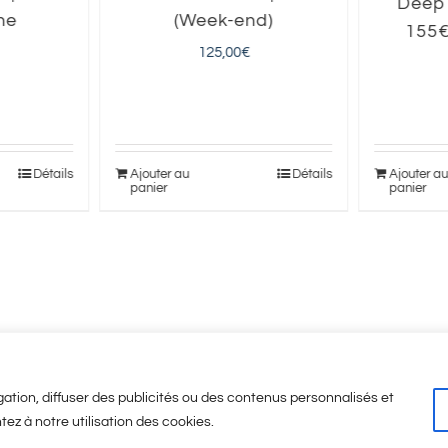
Deep 
ne
(Week-end)
155€
125,00
€
Détails
Ajouter au
Détails
Ajouter a
panier
panier
ation, diffuser des publicités ou des contenus personnalisés et
tez à notre utilisation des cookies.
Légales
-
CGV
-
A propos
© Copyright
2026 | Visicod -
Agence de communicati