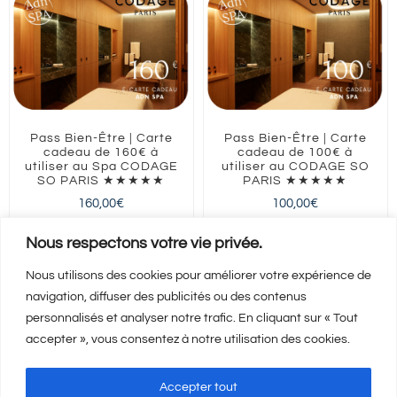
Pass Bien-Être | Carte
Pass Bien-Être | Carte
cadeau de 160€ à
cadeau de 100€ à
utiliser au Spa CODAGE
utiliser au CODAGE SO
SO PARIS ★★★★★
PARIS ★★★★★
160,00
€
100,00
€
ILE-DE-FRANCE
Paris
ILE-DE-FRANCE
Paris
Nous respectons votre vie privée.
Nous utilisons des cookies pour améliorer votre expérience de
navigation, diffuser des publicités ou des contenus
Ajouter au panier
Ajouter au panier
Détails
Détails
personnalisés et analyser notre trafic. En cliquant sur « Tout
accepter », vous consentez à notre utilisation des cookies.
Accepter tout