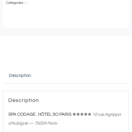
Catégories :
-
SPA
CODAGE
SO/PARIS
★★★★★
|
Soin
de
30′
Description
+
Accès
à
Description
l’espace
Wellness
SPA CODAGE . HÔTEL SO PARIS ★★★★★
10 rue Agrippa
30′
d’Aubigné — 75004 Paris ·
|