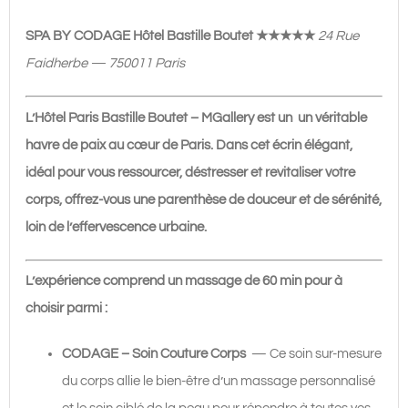
accès
spa
SPA BY CODAGE Hôtel Bastille Boutet
★★★★★
24 Rue
60'
Faidherbe — 750011 Paris
|
190€
L’Hôtel Paris Bastille Boutet – MGallery est un un véritable
havre de paix au cœur de Paris. Dans cet écrin élégant,
idéal pour vous ressourcer, déstresser et revitaliser votre
corps, offrez-vous une parenthèse de douceur et de sérénité,
loin de l’effervescence urbaine.
L’expérience comprend un massage de 60 min pour à
choisir parmi :
CODAGE – Soin Couture Corps
— Ce soin sur-mesure
du corps allie le bien-être d’un massage personnalisé