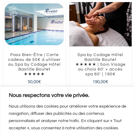
Pass Bien-Être | Carte
Spa by Codage Hôtel
cadeau de 50€ à utiliser
Bastille Boutet
au Spa by Codage Hôtel
★★★★★ | Soin Visage
Bastille Boutet
au choix 60′ + accès
★★★★★
spa 60′ | 190€
50,00
€
190,00
€
ILE-DE-FRANCE
Paris
Nous respectons votre vie privée.
Nous utilisons des cookies pour améliorer votre expérience de
navigation, diffuser des publicités ou des contenus
Ajouter au panier
Ajouter au panier
Détails
Détails
personnalisés et analyser notre trafic. En cliquant sur « Tout
accepter », vous consentez à notre utilisation des cookies.