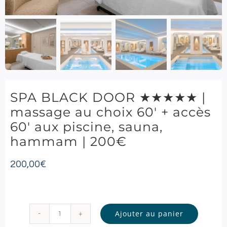
SPA BLACK DOOR ★★★★★ |
massage au choix 60′ + accès
60′ aux piscine, sauna,
hammam | 200€
200,00
€
Ajouter au panier
quantité