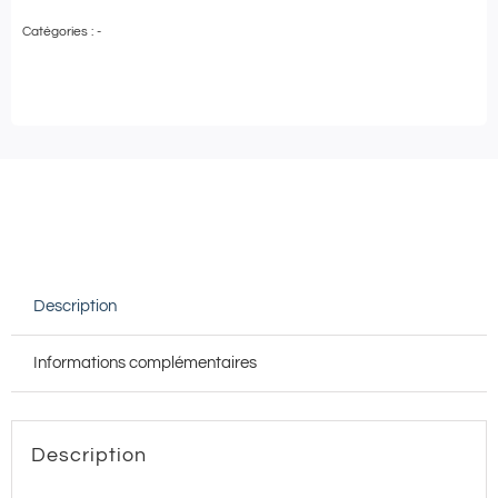
de
Catégories :
-
Soin
en
DUO
|
SPA
Royal
Antibes
★★★★
Description
|
TRÉSOR
Informations complémentaires
DES
MERS
-
Description
50