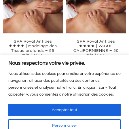
SPA Royal Antibes
SPA Royal Antibes
★★★★ | Modelage des
★★★★ | VAGUE
Tissus profonds – 85
CALIFORNIENNE – 50
min | 153€
min | 96€
Nous respectons votre vie privée.
153,00
€
96,00
€
Nous utilisons des cookies pour améliorer votre expérience de
navigation, diffuser des publicités ou des contenus
Ajouter au panier
Ajouter au panier
personnalisés et analyser notre trafic. En cliquant sur « Tout
Détails
Détails
accepter », vous consentez à notre utilisation des cookies.
Accepter tout
Personnaliser