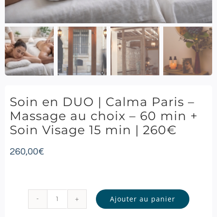
Soin en DUO | Calma Paris –
Massage au choix – 60 min +
Soin Visage 15 min | 260€
260,00
€
Ajouter au panier
quantité