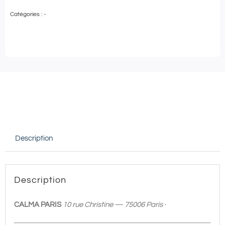
de
Catégories :
-
Soin
en
DUO
|
Calma
Paris
-
Massage
Description
au
choix
-
Description
60
min
CALMA PARIS
10 rue Christine — 75006 Paris ·
+