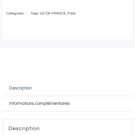
de
Catégories :
-
Tags:
ILE-DE-FRANCE
,
Paris
Pass
Bien-
Être
|
Carte
cadeau
de
50€
Description
à
utiliser
Informations complémentaires
chez
Le
Six
Description
&