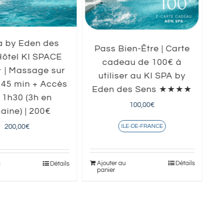
a by Eden des
Pass Bien-Être | Carte
Hôtel KI SPACE
cadeau de 100€ à
| Massage sur
utiliser au KI SPA by
45 min + Accès
Eden des Sens ★★★★
 1h30 (3h en
100,00
€
aine) | 200€
200,00
€
ILE-DE-FRANCE
Ajouter au
Détails
u
Détails
panier