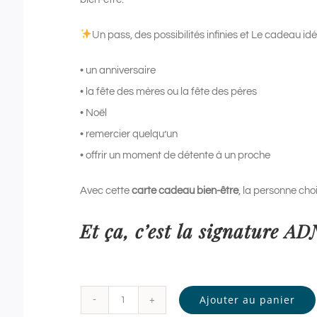
Un pass, des possibilités infinies et Le cadeau idé
• un anniversaire
• la fête des mères ou la fête des pères
• Noël
• remercier quelqu’un
• offrir un moment de détente à un proche
Avec cette
carte cadeau bien-être
, la personne chois
Et ça, c’est la signature A
Ajouter au panier
quantité