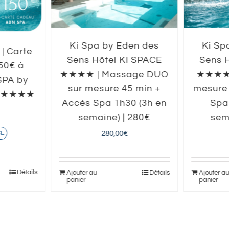
Ki Spa by Eden des
Ki Sp
 | Carte
Sens Hôtel KI SPACE
Sens 
50€ à
★★★★ | Massage DUO
★★★★ 
 SPA by
sur mesure 45 min +
mesure 
s ★★★★
Accès Spa 1h30 (3h en
Spa
semaine) | 280€
sem
280,00
€
CE
Détails
Ajouter au
Détails
Ajouter a
panier
panier