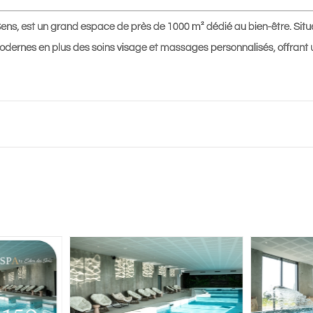
Eden
ens, est un grand espace de près de 1000 m² dédié au bien-être. Sit
des
modernes en plus des soins visage et massages personnalisés, offrant
Sens
★★★★