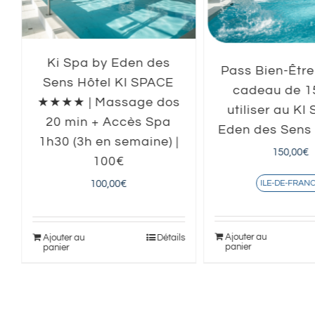
Ki Spa by Eden des
Pass Bien-Être
Sens Hôtel KI SPACE
cadeau de 1
★★★★ | Massage dos
utiliser au KI
20 min + Accès Spa
Eden des Sen
1h30 (3h en semaine) |
150,00
€
100€
100,00
€
ILE-DE-FRAN
s
Ajouter au
Ajouter au
Détails
panier
panier