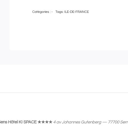
de
Catégories :
-
Tags:
ILE-DE-FRANCE
Pass
Bien-
Être
|
Carte
cadeau
de
200€
à
utiliser
au
KI
SPA
Sens Hôtel KI SPACE
★★★★
4 av Johannes Gutenberg — 77700 Serr
by