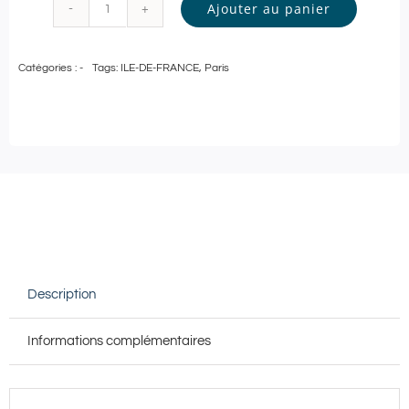
Ajouter au panier
quantité
de
Catégories :
-
Tags:
ILE-DE-FRANCE
,
Paris
Pass
Bien-
Être
|
Carte
cadeau
de
100€
Description
à
utiliser
Informations complémentaires
au
CODAGE
KIMPTON