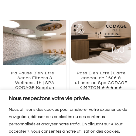
Ma Pause Bien-Être –
Pass Bien-Être | Carte
Accès Fitness &
cadeau de 160€ à
Wellness 1h | SPA
utiliser au Spa CODAGE
CODAGE Kimpton
KIMPTON ★★★★★
★★★★★ | 50€ en
160,00
€
semaine
Nous respectons votre vie privée.
50,00
€
ILE-DE-FRANCE
Paris
Nous utilisons des cookies pour améliorer votre expérience de
navigation, diffuser des publicités ou des contenus
personnalisés et analyser notre trafic. En cliquant sur « Tout
Ajouter au panier
Ajouter au panier
accepter », vous consentez à notre utilisation des cookies.
Détails
Détails