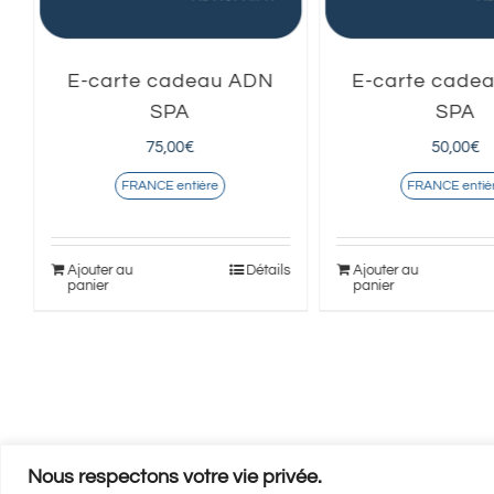
E-carte cadeau ADN
E-carte cade
SPA
SPA
75,00
€
50,00
€
FRANCE entière
FRANCE entiè
s
Ajouter au
Détails
Ajouter au
panier
panier
Nous respectons votre vie privée.