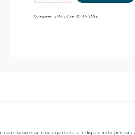
quantité
de
Catégories :
-
,
Mary Cohr
,
SOIN VISAGE
My
Beauty
Corner
by
Mary
Cohr
-
Soin
Jeunesse
adapté
50
min
+
 un soin jeunesse sur mesure qui aide à faire disparaitre les premiers s