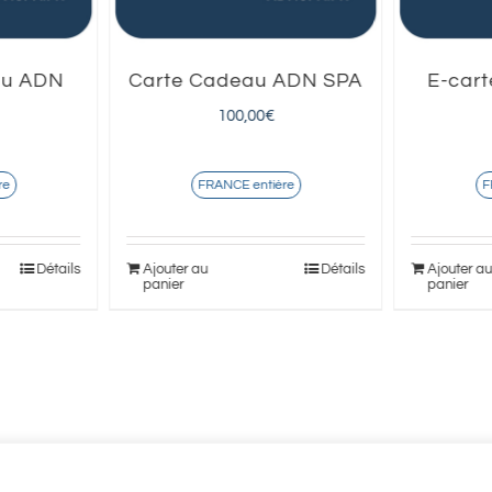
au ADN
Carte Cadeau ADN SPA
E-car
100,00
€
FRANCE entière
re
F
Ajouter au
Détails
Détails
Ajouter a
panier
panier