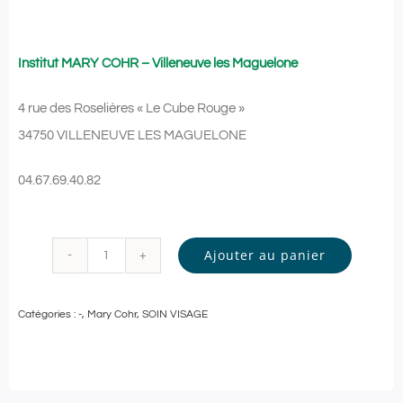
Institut MARY COHR – Villeneuve les Maguelone
4 rue des Roselières « Le Cube Rouge »
34750 VILLENEUVE LES MAGUELONE
04.67.69.40.82
Ajouter au panier
quantité
de
Catégories :
-
,
Mary Cohr
,
SOIN VISAGE
Mary
Cohr
-
SOIN