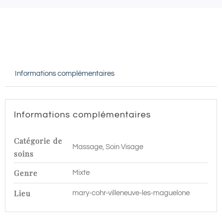
VISAGE
CATIOVITAL
JEUNESSE
-
Informations complémentaires
60
min
|
Informations complémentaires
Villeneuve
les
Catégorie de
Massage, Soin Visage
Maguelone
soins
Genre
Mixte
Lieu
mary-cohr-villeneuve-les-maguelone