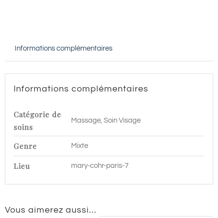
CATIOVITAL
JEUNESSE
-
Informations complémentaires
60
min
|
Informations complémentaires
Paris
7
Catégorie de
Massage, Soin Visage
soins
Genre
Mixte
Lieu
mary-cohr-paris-7
Vous aimerez aussi…