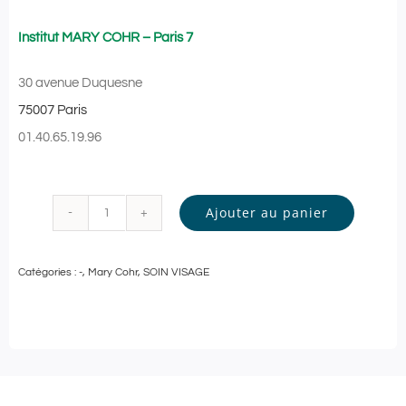
Institut MARY COHR – Paris 7
30 avenue Duquesne
75007 Paris
01.40.65.19.96
Ajouter au panier
quantité
de
Catégories :
-
,
Mary Cohr
,
SOIN VISAGE
Mary
Cohr
-
SOIN
VISAGE