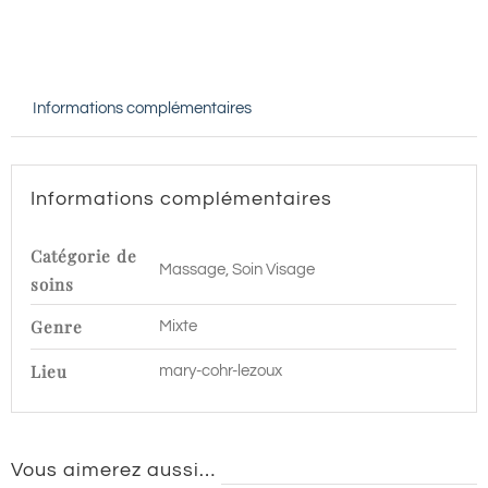
CATIOVITAL
JEUNESSE
-
Informations complémentaires
60
min
|
Informations complémentaires
Lezoux
Catégorie de
Massage, Soin Visage
soins
Genre
Mixte
Lieu
mary-cohr-lezoux
Vous aimerez aussi…