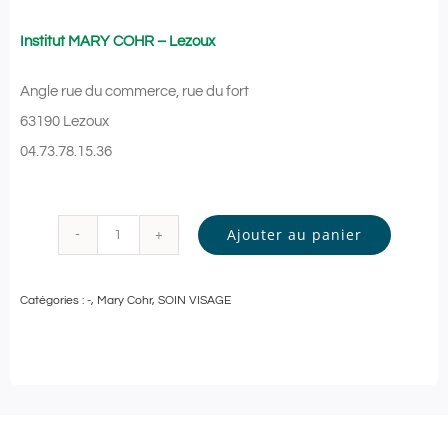
Institut MARY COHR – Lezoux
Angle rue du commerce, rue du fort
63190 Lezoux
04.73.78.15.36
Ajouter au panier
quantité
de
Catégories :
-
,
Mary Cohr
,
SOIN VISAGE
Mary
Cohr
-
SOIN
VISAGE