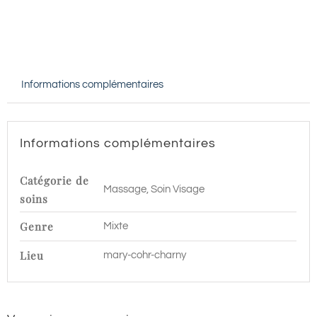
VISAGE
CATIOVITAL
JEUNESSE
-
Informations complémentaires
60
min
|
Informations complémentaires
Charny
Catégorie de
Massage, Soin Visage
soins
Genre
Mixte
Lieu
mary-cohr-charny