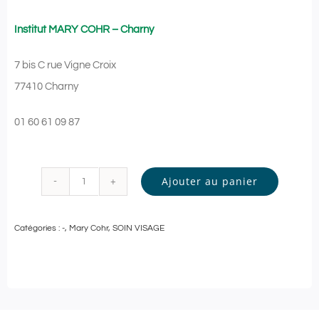
Institut MARY COHR – Charny
7 bis C rue Vigne Croix
77410 Charny
01 60 61 09 87
Ajouter au panier
quantité
de
Catégories :
-
,
Mary Cohr
,
SOIN VISAGE
Mary
Cohr
-
SOIN