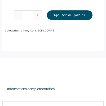
Ajouter au panier
quantité
de
Catégories :
-
,
Mary Cohr
,
SOIN CORPS
Mary
Cohr
-
SOIN
CORPS
GOMMANT
et
MODELAGE
Informations complémentaires
RELAXANT
-
90