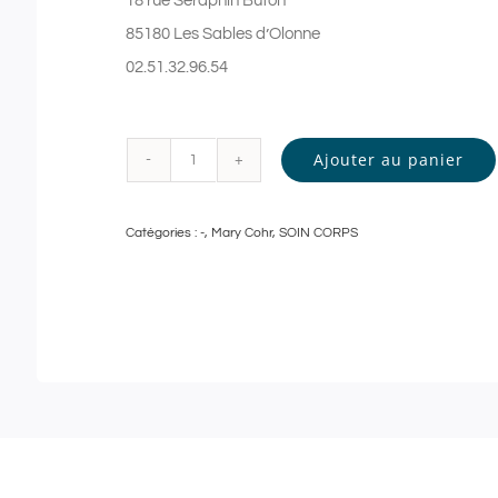
18 rue Séraphin Buton
85180 Les Sables d’Olonne
02.51.32.96.54
Ajouter au panier
quantité
de
Catégories :
-
,
Mary Cohr
,
SOIN CORPS
Mary
Cohr
-
SOIN
CORPS
GOMMANT
et
MODELAGE