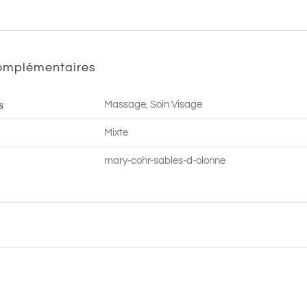
RELAXANT
-
90
complémentaires
min
-
s
Massage, Soin Visage
Les
Sables
Mixte
d'Olonne
mary-cohr-sables-d-olonne