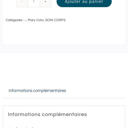
Ajouter au panier
quantité
de
Catégories :
-
,
Mary Cohr
,
SOIN CORPS
Mary
Cohr
-
SOIN
CORPS
et
MODELAGE
RELAXANT
Informations complémentaires
-
90
min
Informations complémentaires
|
Marignane