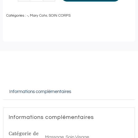
de
Catégories :
-
,
Mary Cohr
,
SOIN CORPS
Mary
Cohr
-
SOIN
CORPS
et
MODELAGE
RELAXANT
Informations complémentaires
-
90
min
Informations complémentaires
|
Blagnac
Catégorie de
Massage, Soin Visage