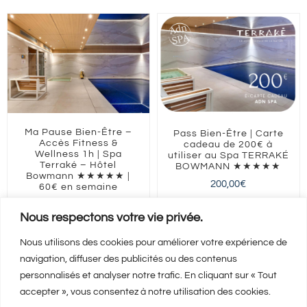
Ma Pause Bien-Être –
Pass Bien-Être | Carte
Accès Fitness &
cadeau de 200€ à
Wellness 1h | Spa
utiliser au Spa TERRAKÉ
Terraké – Hôtel
BOWMANN ★★★★★
Bowmann ★★★★★ |
200,00
€
60€ en semaine
60,00
€
ILE-DE-FRANCE
Paris
Nous respectons votre vie privée.
Nous utilisons des cookies pour améliorer votre expérience de
navigation, diffuser des publicités ou des contenus
Ajouter au panier
Ajouter au panier
Détails
Détails
personnalisés et analyser notre trafic. En cliquant sur « Tout
accepter », vous consentez à notre utilisation des cookies.