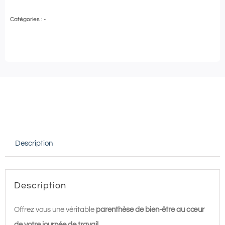
de
Catégories :
-
Ma
Pause
Bien-
Être
–
Accès
Sauna,
Hammam
Description
30'
en
DUO
Description
|
Spa
Offrez vous une véritable
parenthèse de bien-être au cœur
Terraké
de votre journée de travail
.