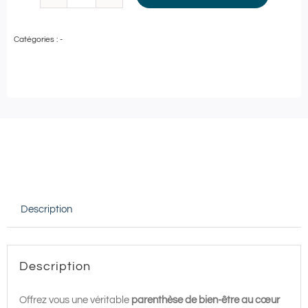
quantité
de
Catégories :
-
Ma
Pause
Bien-
Être
–
Rituel
Visage
au
Description
Fauteuil
30'
|
Description
Maison
de
Offrez vous une véritable
parenthèse de bien-être au cœur