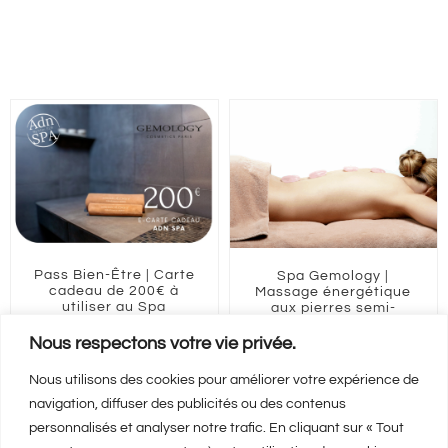
Pass Bien-Être | Carte
Spa Gemology |
cadeau de 200€ à
Massage énergétique
utiliser au Spa
aux pierres semi-
GEMOLOGY
précieuses 50 min |
129€
Nous respectons votre vie privée.
200,00
€
129,00
€
Nous utilisons des cookies pour améliorer votre expérience de
ILE-DE-FRANCE
Paris
navigation, diffuser des publicités ou des contenus
personnalisés et analyser notre trafic. En cliquant sur « Tout
Ajouter au panier