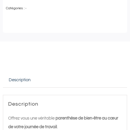
de
Catégories :
-
Ma
Pause
Bien-
Être
–
Hammam
privatif
30
Description
min
|
Spa
Description
Gémology
|
Offrez vous une véritable
parenthèse de bien-être au cœur
45€
de votre journée de travail
.