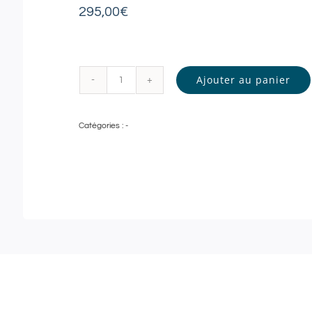
295,00
€
Ajouter au panier
quantité
de
Catégories :
-
LOVELYSPA
|
Soin
Jeunesse
Globale
–
1h30
|
295€