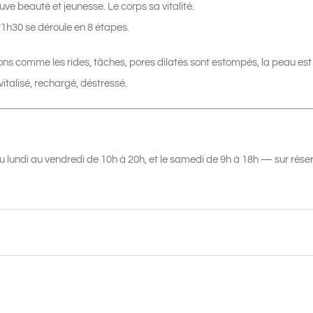
uve beauté et jeunesse. Le corps sa vitalité.
’1h30 se déroule en 8 étapes.
ons comme les rides, tâches, pores dilatés sont estompés, la peau est 
vitalisé, rechargé, déstressé.
u lundi au vendredi de 10h à 20h, et le samedi de 9h à 18h — sur réserv