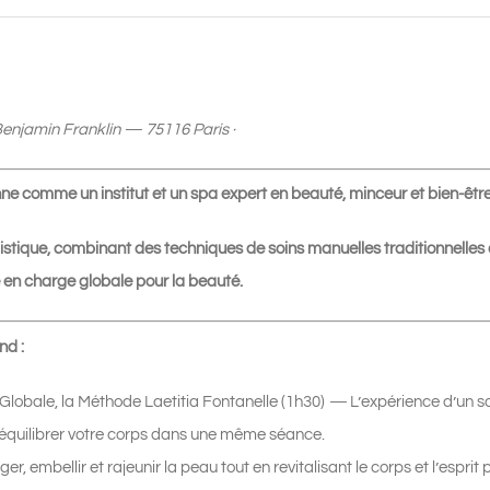
Benjamin Franklin — 75116 Paris ·
ne comme un institut et un spa expert en beauté, minceur et bien-être
istique, combinant des techniques de soins manuelles traditionnelles 
e en charge globale pour la beauté.
nd :
Globale, la Méthode Laetitia Fontanelle (1h30)
—
L’expérience d’un s
ééquilibrer votre corps dans une même séance.
riger, embellir et rajeunir la peau tout en revitalisant le corps et l’espr